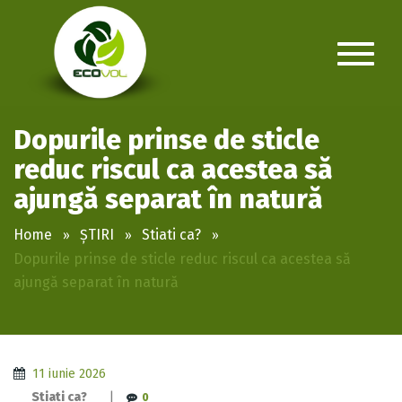
Dopurile prinse de sticle
reduc riscul ca acestea să
ajungă separat în natură
Home
ȘTIRI
Stiati ca?
Dopurile prinse de sticle reduc riscul ca acestea să
ajungă separat în natură
11 iunie 2026
Stiati ca?
|
0