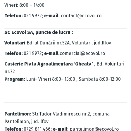
Vineri: 8:00 – 14:00
Telefon:
021 9972;
e-mail
: contact@ecovol.ro
SC Ecovol SA, puncte de lucru :
Voluntari
:Bd-ul Dunării nr.52A, Voluntari, jud.Ilfov
Telefon:
021 9972
; e-mail
:comercial@ecovol.ro
Casierie Piata Agroalimentara ‘Gheata’
, Bd, Voluntari
nr.72
Program:
Luni- Vineri 8:00- 15:00 , Sambata 8:00-12:00
Pantelimon
: Str.Tudor Vladimirescu nr.2, comuna
Pantelimon, jud.Ilfov
Telefon:
0729 811 466;
e-mail
: pantelimon@ecovol.ro