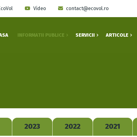
EcoVol
Video
contact@ecovol.ro
ASA
INFORMATII PUBLICE
SERVICII
ARTICOLE
2023
2022
2021