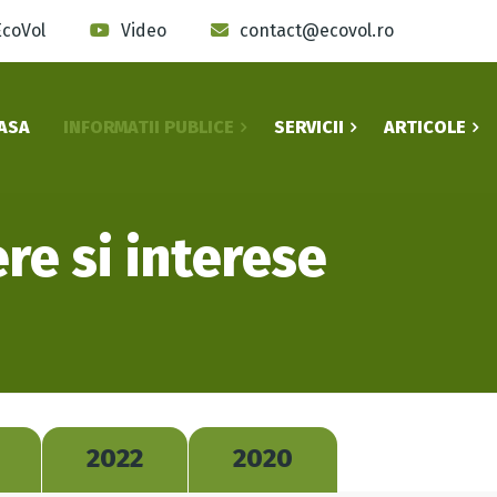
EcoVol
Video
contact@ecovol.ro
ASA
INFORMATII PUBLICE
SERVICII
ARTICOLE
re si interese
2022
2020