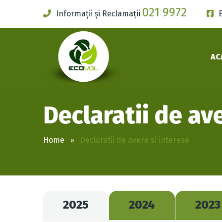
021 9972
Informații și Reclamații
AC
Declaratii de ave
Home
Declaratii de avere si interese
2025
2024
2023