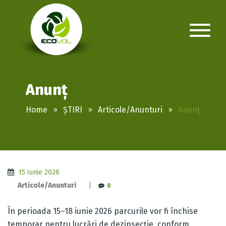
Anunț
Home
ȘTIRI
Articole/Anunturi
Anunț
15 iunie 2026
Articole/Anunturi
|
0
În perioada 15–18 iunie 2026 parcurile vor fi închise
temporar pentru lucrări de dezinsecție, conform