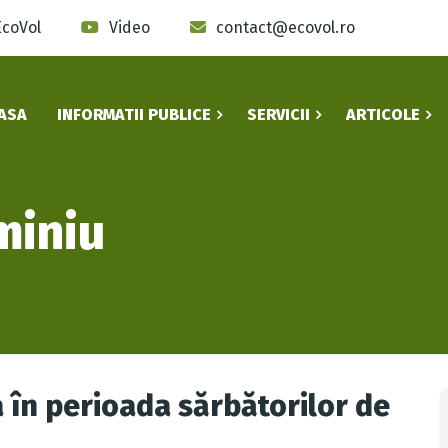
EcoVol
Video
contact@ecovol.ro
ASA
INFORMATII PUBLICE
SERVICII
ARTICOLE
miniu
a în perioada sărbătorilor de