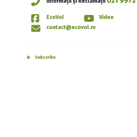
021 9972
Informații și Reclamații
EcoVol
Video
contact@ecovol.ro
Post
Subscribe
navigation