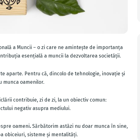
ională a Muncii – o zi care ne amintește de importanța
ntribuția esențială a muncii la dezvoltarea societății.
ate aparte. Pentru că, dincolo de tehnologie, inovație și
cu munca oamenilor.
ării contribuie, zi de zi, la un obiectiv comun:
ctului negativ asupra mediului.
despre oameni
.
Sărbătorim astăzi nu doar munca în sine,
a obiceiuri, sisteme și mentalități.