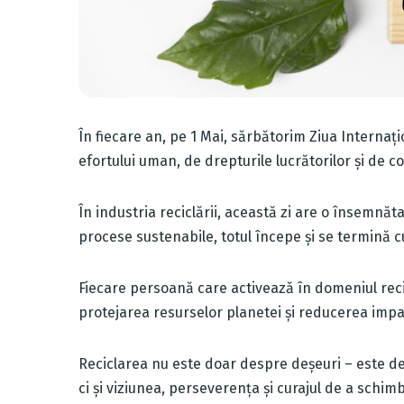
În fiecare an, pe 1 Mai, sărbătorim Ziua Internaț
efortului uman, de drepturile lucrătorilor și de co
În industria reciclării, această zi are o însemnăt
procese sustenabile, totul începe și se termină 
Fiecare persoană care activează în domeniul recicl
protejarea resurselor planetei și reducerea impa
Reciclarea nu este doar despre deșeuri – este 
ci și viziunea, perseverența și curajul de a schimb