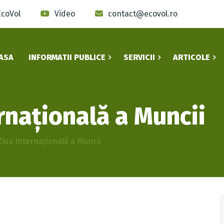
EcoVol
Video
contact@ecovol.ro
ASA
INFORMATII PUBLICE
SERVICII
ARTICOLE
ernațională a Muncii
Ziua Internațională a Muncii