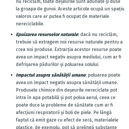
nu reciclăm, toate deșeurile sunt adunate și duse
la groapa de gunoi. Aceste articole ocupă un spațiu
valoros care ar putea fi ocupat de materiale
nereciclabile.
Epuizarea resurselor naturale
: dacă nu reciclăm,
trebuie să extragem noi resurse naturale pentru a
crea noi produse. Extracția acestor resurse poate
avea un impact negativ asupra mediului, cum ar fi
defrișarea pădurilor și poluarea solului.
Impactul asupra sănătății umane
: poluarea poate
avea un impact negativ asupra sănătății umane.
Produsele chimice din deșeurile nereciclate pot
intra în apa potabilă și pot polua aerul, ceea ce
poate duce la probleme de sănătate cum ar fi
afecțiuni respiratorii și boli de piele. Pe lângă
faptul că emit gaze cu efect de seră, materialele
plastice, de exemplu, pot să prelingă substanțe